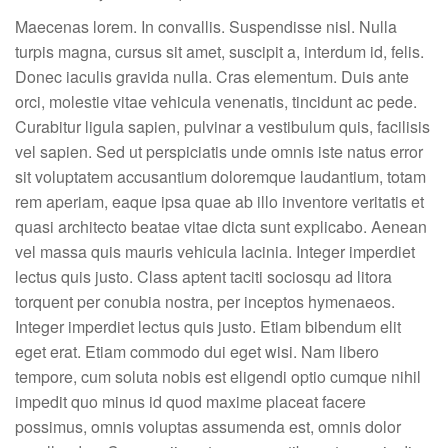
Maecenas lorem. In convallis. Suspendisse nisl. Nulla
turpis magna, cursus sit amet, suscipit a, interdum id, felis.
Donec iaculis gravida nulla. Cras elementum. Duis ante
orci, molestie vitae vehicula venenatis, tincidunt ac pede.
Curabitur ligula sapien, pulvinar a vestibulum quis, facilisis
vel sapien. Sed ut perspiciatis unde omnis iste natus error
sit voluptatem accusantium doloremque laudantium, totam
rem aperiam, eaque ipsa quae ab illo inventore veritatis et
quasi architecto beatae vitae dicta sunt explicabo. Aenean
vel massa quis mauris vehicula lacinia. Integer imperdiet
lectus quis justo. Class aptent taciti sociosqu ad litora
torquent per conubia nostra, per inceptos hymenaeos.
Integer imperdiet lectus quis justo. Etiam bibendum elit
eget erat. Etiam commodo dui eget wisi. Nam libero
tempore, cum soluta nobis est eligendi optio cumque nihil
impedit quo minus id quod maxime placeat facere
possimus, omnis voluptas assumenda est, omnis dolor