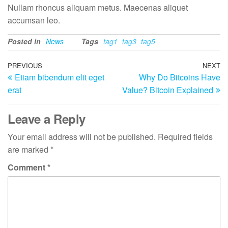
Nullam rhoncus aliquam metus. Maecenas aliquet
accumsan leo.
Posted in
News
Tags
tag1
tag3
tag5
Post
Previous
PREVIOUS
NEXT
N
Etiam bibendum elit eget
Why Do Bitcoins Have
Post
Po
navigation
erat
Value? Bitcoin Explained
Leave a Reply
Your email address will not be published.
Required fields
are marked
*
Comment
*