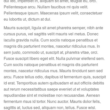
dui leo, imperdiet in, aliquam sit amet, feugiat eu, orci.
Pellentesque arcu. Nullam faucibus mi quis velit.
Pellentesque ipsum. Maecenas ipsum velit, consectetuer
eu lobortis ut, dictum at dui.
Mauris suscipit, ligula sit amet pharetra semper, nibh ante
cursus purus, vel sagittis velit mauris vel metus. Donec
iaculis gravida nulla. Cum sociis natoque penatibus et
magnis dis parturient montes, nascetur ridiculus mus. In
sem justo, commodo ut, suscipit at, pharetra vitae, orci.
Fusce suscipit libero eget elit. Nulla pulvinar eleifend sem.
Cum sociis natoque penatibus et magnis dis parturient
montes, nascetur ridiculus mus. Mauris tincidunt sem sed
arcu. Fusce tellus odio, dapibus id fermentum quis, suscipit
id erat. Temporibus autem quibusdam et aut officiis debitis
aut rerum necessitatibus saepe eveniet ut et voluptates
repudiandae sint et molestiae non recusandae. Aenean
fermentum risus id tortor. Nunc auctor. Mauris dolor felis,
sagittis at, luctus sed, aliquam non, tellus. Fusce wisi.